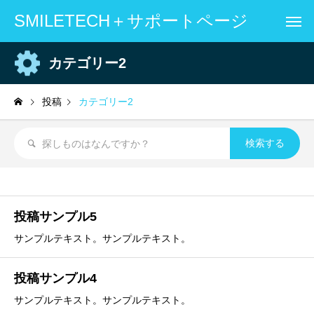
SMILETECH＋サポートページ
カテゴリー2
投稿
カテゴリー2
投稿サンプル5
サンプルテキスト。サンプルテキスト。
投稿サンプル4
サンプルテキスト。サンプルテキスト。