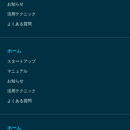
お知らせ
活用テクニック
よくある質問
ホーム
スタートアップ
マニュアル
お知らせ
活用テクニック
よくある質問
ホーム